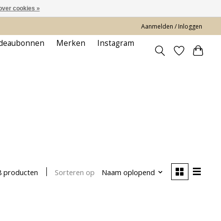
over cookies »
Aanmelden / Inloggen
deaubonnen
Merken
Instagram
Sorteren op
Naam oplopend
8 producten