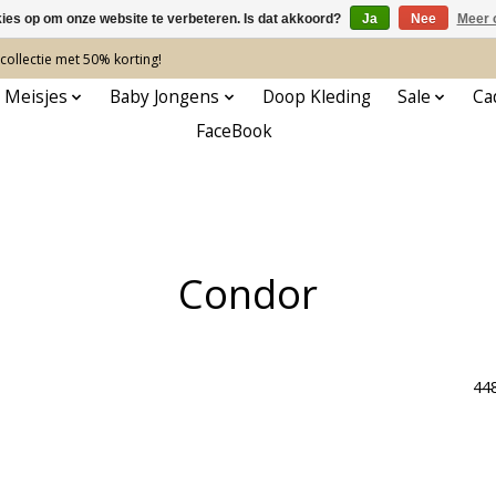
kies op om onze website te verbeteren. Is dat akkoord?
Ja
Nee
Meer 
ollectie met 50% korting!
 Meisjes
Baby Jongens
Doop Kleding
Sale
Ca
FaceBook
Condor
44