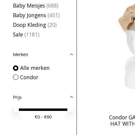
Baby Meisjes
(688)
Baby Jongens
(451)
Doop Kleding
(20)
Sale
(1181)
Merken
Alle merken
Condor
Prijs
Minimale prijswaarde
Price maximum value
€
0
- €
60
Condor G
HAT WITH