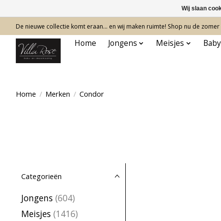
Wij slaan coo
De nieuwe collectie komt eraan… en wij maken ruimte! Shop nu de zomer c
Home
Jongens
Meisjes
Baby
Home
/
Merken
/
Condor
Categorieën
Jongens
(604)
Meisjes
(1416)