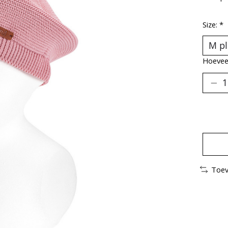
Size:
*
Hoeveel
Toev