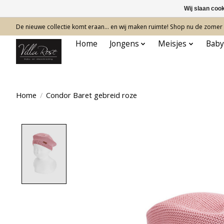
Wij slaan coo
De nieuwe collectie komt eraan… en wij maken ruimte! Shop nu de zomer c
Home
Jongens
Meisjes
Baby
Home
/
Condor Baret gebreid roze
Product image slideshow Items