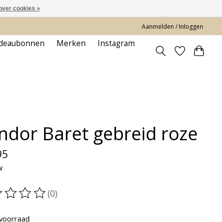
over cookies »
Aanmelden / Inloggen
deaubonnen
Merken
Instagram
ndor Baret gebreid roze
95
w
(0)
oordeling van dit product is
0
van de 5
voorraad