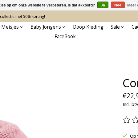
kies op om onze website te verbeteren. Is dat akkoord?
Ja
Nee
Meer 
ollectie met 50% korting!
 Meisjes
Baby Jongens
Doop Kleding
Sale
Ca
FaceBook
Co
€22,
Incl. bt
De be
Op 