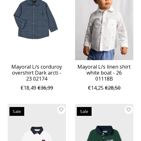
Mayoral L/s corduroy
Mayoral L/s linen shirt
overshirt Dark arcti -
white boat - 26
23 02174
01118B
€18,49
€36,99
€14,25
€28,50
Sale
Sale