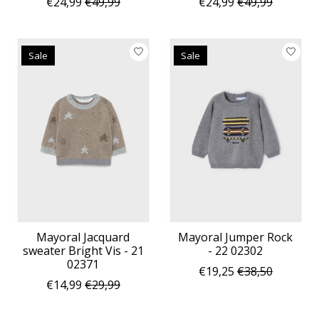
€24,99
€49,99
€24,99
€49,99
Sale
Sale
Mayoral Jacquard
Mayoral Jumper Rock
sweater Bright Vis - 21
- 22 02302
02371
€19,25
€38,50
€14,99
€29,99