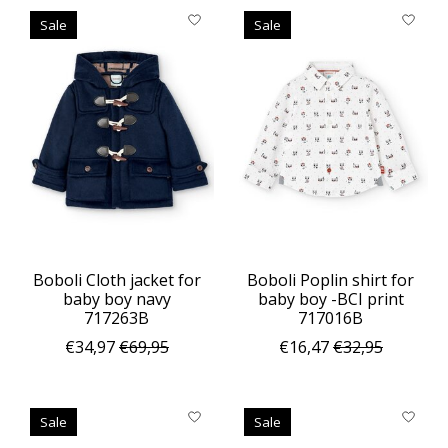
Sale
Sale
Boboli Cloth jacket for
Boboli Poplin shirt for
baby boy navy
baby boy -BCI print
717263B
717016B
€34,97
€69,95
€16,47
€32,95
Sale
Sale