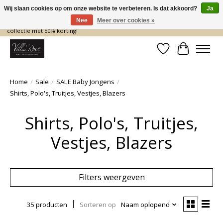
Wij slaan cookies op om onze website te verbeteren. Is dat akkoord?
Ja
Nee
Meer over cookies »
De nieuwe collectie komt eraan… en wij maken ruimte! Shop nu de zomer
collectie met 50% korting!
Verlanglijst
Winkelwa
Home
/
Sale
/
SALE Baby Jongens
/
Shirts, Polo's, Truitjes, Vestjes, Blazers
Shirts, Polo's, Truitjes,
Vestjes, Blazers
Filters weergeven
35 producten
Sorteren op
Naam oplopend