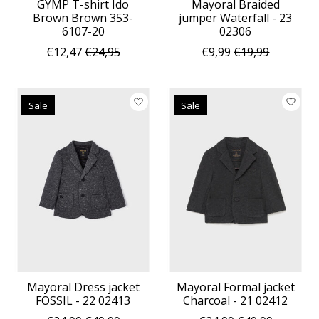
GYMP T-shirt Ido
Mayoral Braided
Brown Brown 353-
jumper Waterfall - 23
6107-20
02306
€12,47
€24,95
€9,99
€19,99
Sale
Sale
Mayoral Dress jacket
Mayoral Formal jacket
FOSSIL - 22 02413
Charcoal - 21 02412