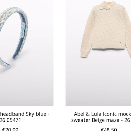
 headband Sky blue -
Abel & Lula Iconic moc
26 05471
sweater Beige maza - 26
€20,99
€48,50