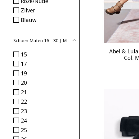
Roze/Nude
Zilver
Blauw
Schoen Maten 16 - 30 J-M
Abel & Lula
15
Col. 
17
19
20
21
22
23
24
25