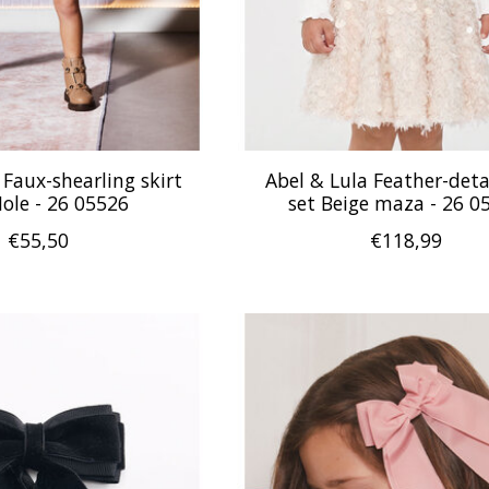
 Faux-shearling skirt
Abel & Lula Feather-detai
Mole - 26 05526
set Beige maza - 26 0
€55,50
€118,99