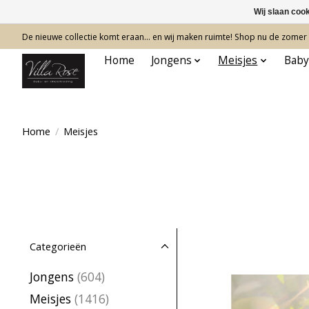
Wij slaan coo
De nieuwe collectie komt eraan… en wij maken ruimte! Shop nu de zomer c
Home
Jongens
Meisjes
Baby
Home
/
Meisjes
Categorieën
Jongens
(604)
Meisjes
(1416)