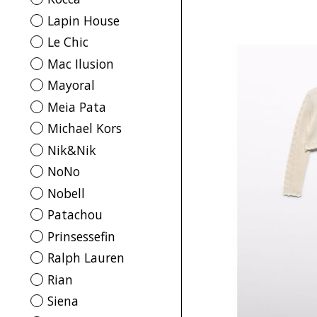
Lapin House
Le Chic
Mac Ilusion
Mayoral
Meia Pata
Michael Kors
Nik&Nik
NoNo
Nobell
Patachou
Prinsessefin
Ralph Lauren
Rian
Siena