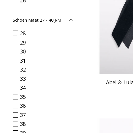
26
Schoen Maat 27 - 40 J/M
28
29
30
31
32
33
Abel & Lula
34
35
36
37
38
39