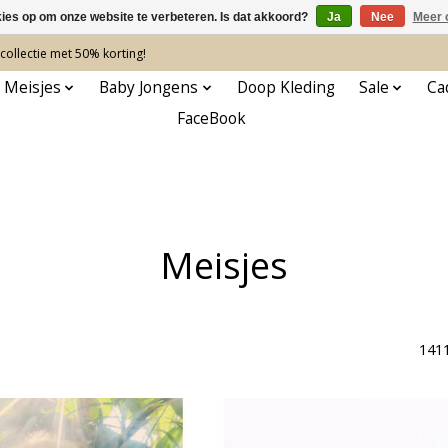
kies op om onze website te verbeteren. Is dat akkoord?
Ja
Nee
Meer 
ollectie met 50% korting!
 Meisjes
Baby Jongens
Doop Kleding
Sale
Ca
FaceBook
Meisjes
141