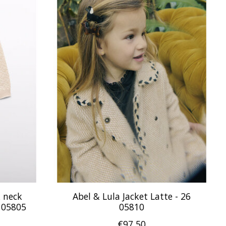
k neck
Abel & Lula Jacket Latte - 26
 05805
05810
€97,50