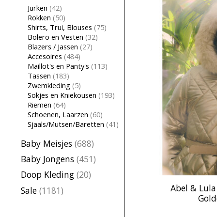
Jurken
(42)
Rokken
(50)
Shirts, Trui, Blouses
(75)
Bolero en Vesten
(32)
Blazers / Jassen
(27)
Accesoires
(484)
Maillot's en Panty's
(113)
Tassen
(183)
Zwemkleding
(5)
Sokjes en Kniekousen
(193)
Riemen
(64)
Schoenen, Laarzen
(60)
Sjaals/Mutsen/Baretten
(41)
Baby Meisjes
(688)
Baby Jongens
(451)
Doop Kleding
(20)
Abel & Lula
Sale
(1181)
Gold