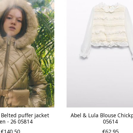
 Belted puffer jacket
Abel & Lula Blouse Chickp
en - 26 05814
05614
€140,50
€62,95