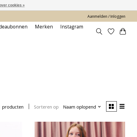
over cookies »
Aanmelden / Inloggen
deaubonnen
Merken
Instagram
Sorteren op
Naam oplopend
1 producten