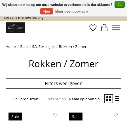
Wij slaan cookies op om onze website te verbeteren. Is dat akkoord?
Ja
Nee
Meer over cookies »
De nieuwe collectie komt eraan… en wij maken ruimte! Shop nu de zomer
collectie met 50% korting!
Verlanglijst
Winkelwa
Home
/
Sale
/
SALE Meisjes
/
Rokken / Zomer
Rokken / Zomer
Filters weergeven
125 producten
Sorteren op
Naam oplopend
Sale
Sale