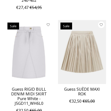
240-402
€27,47
€54,95
Sale
Sale
Guess RIGID BULL
Guess SUÈDE MAXI
DENIM MIDI SKIRT
ROK
Pure White -
€32,50
€65,00
J5GD11_WH6L0
€32,50
€65,00