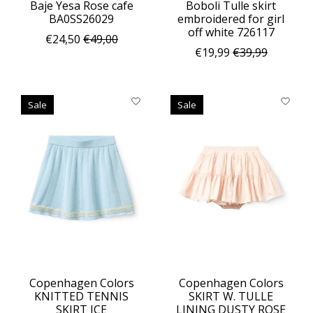
Baje Yesa Rose cafe
Boboli Tulle skirt
BA0SS26029
embroidered for girl
off white 726117
€24,50
€49,00
€19,99
€39,99
Sale
Sale
Copenhagen Colors
Copenhagen Colors
KNITTED TENNIS
SKIRT W. TULLE
SKIRT ICE
LINING DUSTY ROSE