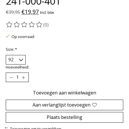
241-000-401
€19,97
€39,95
Incl. btw
(0)
De beoordeling van dit product is
0
van de 5
Op voorraad
Size:
*
Hoeveelheid:
Toevoegen aan winkelwagen
Aan verlanglijst toevoegen
Plaats bestelling
Toevoegen om te vergelijken