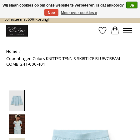
Wij slaan cookies op om onze website te verbeteren. Is dat akkoord?
Ja
Nee
Meer over cookies »
De nieuwe collectie komt eraan… en wij maken ruimte! Shop nu de zomer
collectie met 50% korting!
Verlanglijst
Winkelwa
Home
/
Copenhagen Colors KNITTED TENNIS SKIRT ICE BLUE/CREAM
COMB. 241-000-401
Product image slideshow Items