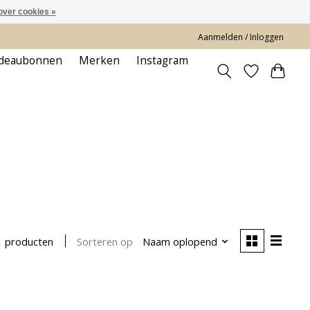
over cookies »
Aanmelden / Inloggen
deaubonnen
Merken
Instagram
Sorteren op
Naam oplopend
1 producten