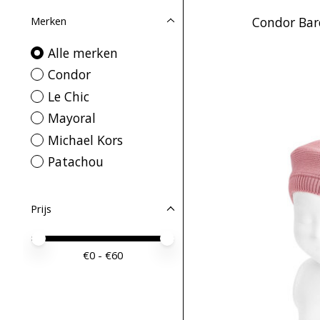
Merken
Condor Bar
Alle merken
Condor
Le Chic
Mayoral
Michael Kors
Patachou
Prijs
Minimale prijswaarde
Price maximum value
€
0
- €
60