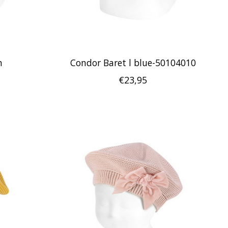
n
Condor Baret l blue-50104010
€23,95