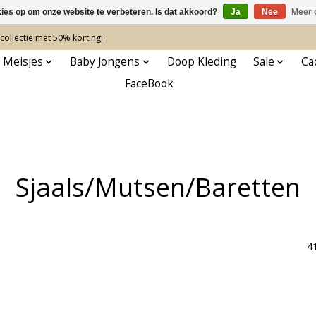
kies op om onze website te verbeteren. Is dat akkoord?
Ja
Nee
Meer 
ollectie met 50% korting!
 Meisjes
Baby Jongens
Doop Kleding
Sale
Ca
FaceBook
Sjaals/Mutsen/Baretten
4