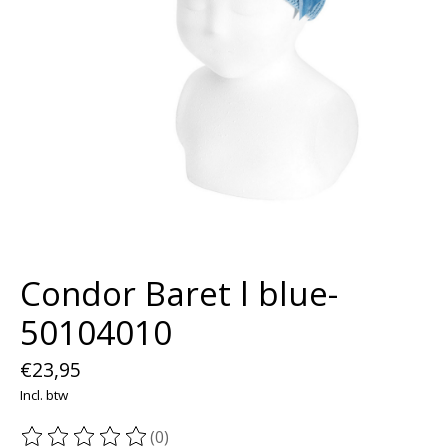
Condor Baret l blue-
50104010
€23,95
Incl. btw
(0)
De beoordeling van dit product is
0
van de 5