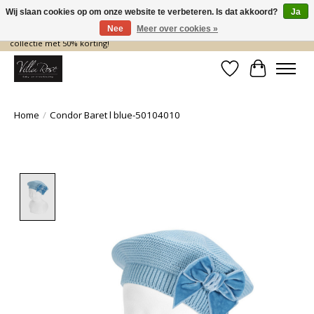
Wij slaan cookies op om onze website te verbeteren. Is dat akkoord?
Ja
Nee
Meer over cookies »
De nieuwe collectie komt eraan… en wij maken ruimte! Shop nu de zomer
collectie met 50% korting!
Verlanglijst
Winkelwa
Home
/
Condor Baret l blue-50104010
Product image slideshow Items