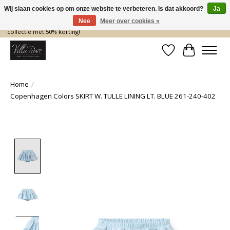
Wij slaan cookies op om onze website te verbeteren. Is dat akkoord?
Ja
Nee
Meer over cookies »
De nieuwe collectie komt eraan… en wij maken ruimte! Shop nu de zomer
collectie met 50% korting!
Verlanglijst
Winkelwa
Home
/
Copenhagen Colors SKIRT W. TULLE LINING LT. BLUE 261-240-402
Product image slideshow Items