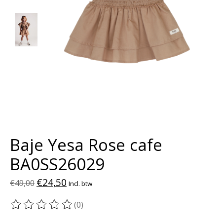
Baje Yesa Rose cafe
BA0SS26029
€24,50
€49,00
Incl. btw
(0)
De beoordeling van dit product is
0
van de 5