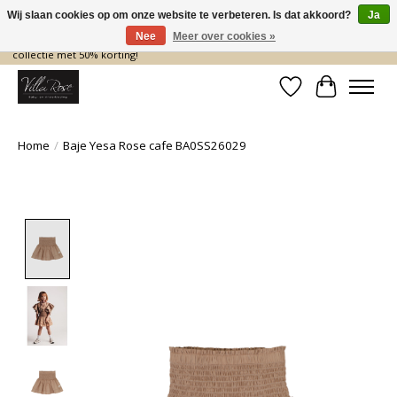
Wij slaan cookies op om onze website te verbeteren. Is dat akkoord?
Ja
Nee
Meer over cookies »
De nieuwe collectie komt eraan… en wij maken ruimte! Shop nu de zomer
collectie met 50% korting!
Verlanglijst
Winkelwa
Home
/
Baje Yesa Rose cafe BA0SS26029
Product image slideshow Items