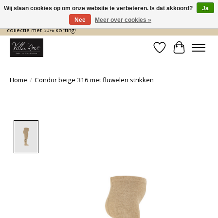
Wij slaan cookies op om onze website te verbeteren. Is dat akkoord?
Ja
Nee
Meer over cookies »
De nieuwe collectie komt eraan… en wij maken ruimte! Shop nu de zomer
collectie met 50% korting!
Verlanglijst
Winkelwa
Home
/
Condor beige 316 met fluwelen strikken
Product image slideshow Items