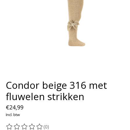
Condor beige 316 met
fluwelen strikken
€24,99
Incl. btw
(0)
De beoordeling van dit product is
0
van de 5