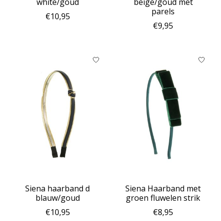
white/goud
beige/goud met
parels
€10,95
€9,95
Siena haarband d
Siena Haarband met
blauw/goud
groen fluwelen strik
€10,95
€8,95