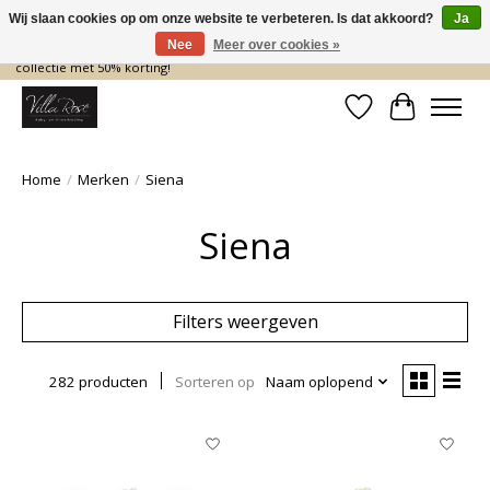
Wij slaan cookies op om onze website te verbeteren. Is dat akkoord?
Ja
Nee
Meer over cookies »
De nieuwe collectie komt eraan… en wij maken ruimte! Shop nu de zomer
collectie met 50% korting!
Verlanglijst
Winkelwa
Home
/
Merken
/
Siena
Siena
Filters weergeven
282 producten
Sorteren op
Naam oplopend