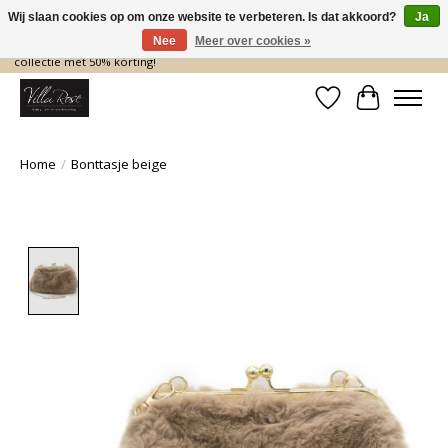
Wij slaan cookies op om onze website te verbeteren. Is dat akkoord?
Ja
Nee
Meer over cookies »
De nieuwe collectie komt eraan… en wij maken ruimte! Shop nu de zomer
collectie met 50% korting!
Verlanglijst
Winkelwa
Home
/
Bonttasje beige
Product image slideshow Items