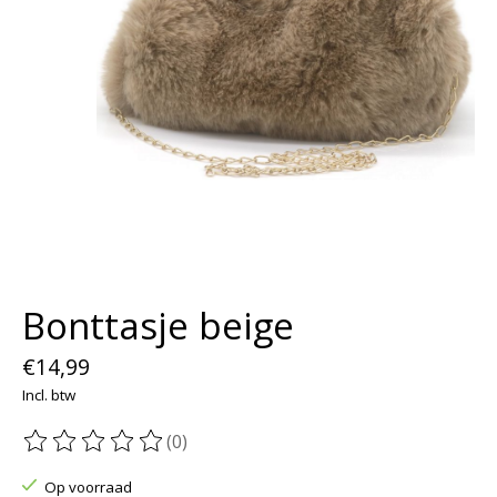
Bonttasje beige
€14,99
Incl. btw
(0)
De beoordeling van dit product is
0
van de 5
Op voorraad