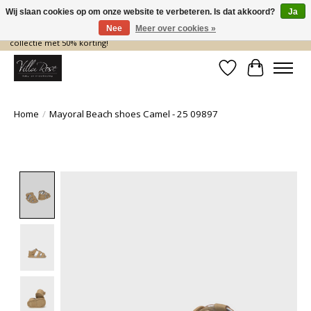
Wij slaan cookies op om onze website te verbeteren. Is dat akkoord?
Ja
Nee
Meer over cookies »
De nieuwe collectie komt eraan… en wij maken ruimte! Shop nu de zomer
collectie met 50% korting!
Verlanglijst
Winkelwa
Home
/
Mayoral Beach shoes Camel - 25 09897
Product image slideshow Items