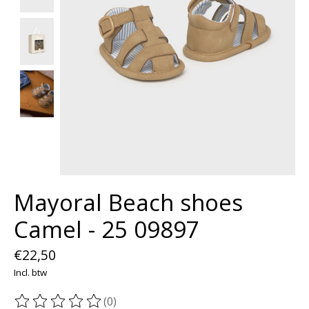
Mayoral Beach shoes
Camel - 25 09897
€22,50
Incl. btw
(0)
De beoordeling van dit product is
0
van de 5