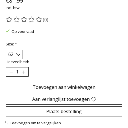
€81,99
Incl. btw
(0)
De beoordeling van dit product is
0
van de 5
Op voorraad
Size:
*
Hoeveelheid:
Toevoegen aan winkelwagen
Aan verlanglijst toevoegen
Plaats bestelling
Toevoegen om te vergelijken