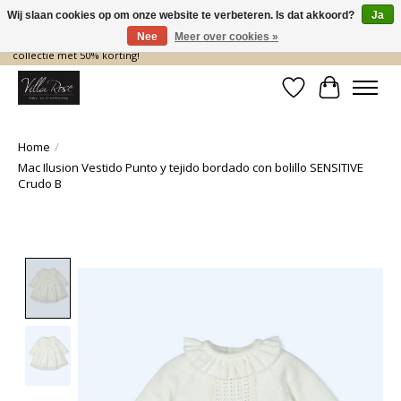
Wij slaan cookies op om onze website te verbeteren. Is dat akkoord?
Ja
Nee
Meer over cookies »
De nieuwe collectie komt eraan… en wij maken ruimte! Shop nu de zomer
collectie met 50% korting!
Verlanglijst
Winkelwa
Home
/
Mac Ilusion Vestido Punto y tejido bordado con bolillo SENSITIVE
Crudo B
Product image slideshow Items