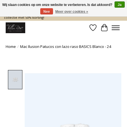
Wij slaan cookies op om onze website te verbeteren. Is dat akkoord?
Ja
Nee
Meer over cookies »
De nieuwe collectie komt eraan… en wij maken ruimte! Shop nu de zomer
collectie met 50% korting!
Verlanglijst
Winkelwa
Home
/
Mac Ilusion Patucos con lazo raso BASICS Blanco - 24
Product image slideshow Items