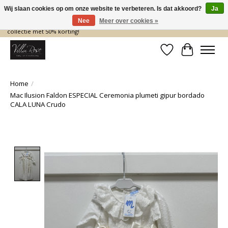
Wij slaan cookies op om onze website te verbeteren. Is dat akkoord?
Ja
Nee
Meer over cookies »
De nieuwe collectie komt eraan… en wij maken ruimte! Shop nu de zomer
collectie met 50% korting!
Verlanglijst
Winkelwa
Home
/
Mac Ilusion Faldon ESPECIAL Ceremonia plumeti gipur bordado
CALA LUNA Crudo
Product image slideshow Items