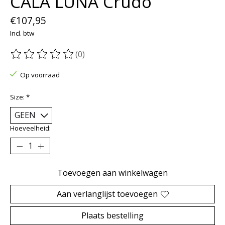
CALA LUNA Crudo
€107,95
Incl. btw
(0)
De beoordeling van dit product is
0
van de 5
Op voorraad
Size:
*
Hoeveelheid:
Toevoegen aan winkelwagen
Aan verlanglijst toevoegen
Plaats bestelling