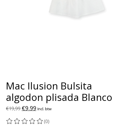
Mac Ilusion Bulsita
algodon plisada Blanco
€9,99
€19,99
Incl. btw
(0)
De beoordeling van dit product is
0
van de 5