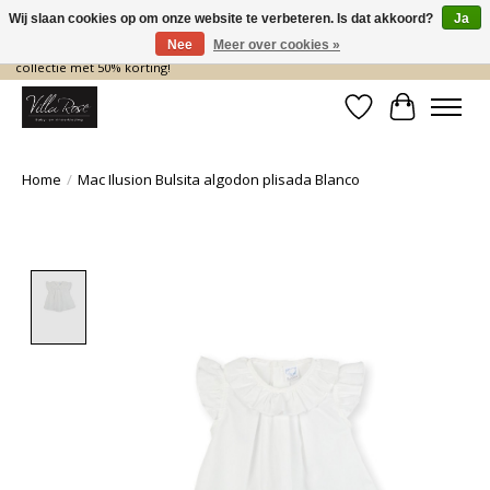
Wij slaan cookies op om onze website te verbeteren. Is dat akkoord?
Ja
Nee
Meer over cookies »
De nieuwe collectie komt eraan… en wij maken ruimte! Shop nu de zomer
collectie met 50% korting!
Verlanglijst
Winkelwa
Home
/
Mac Ilusion Bulsita algodon plisada Blanco
Product image slideshow Items