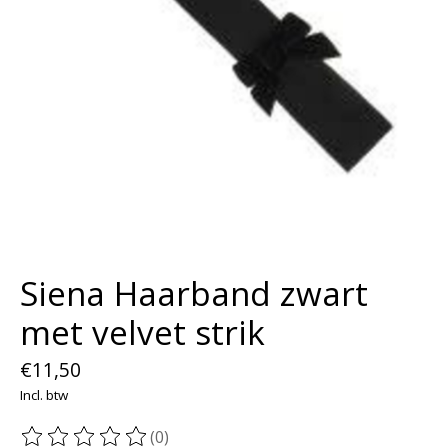
Siena Haarband zwart
met velvet strik
€11,50
Incl. btw
(0)
De beoordeling van dit product is
0
van de 5