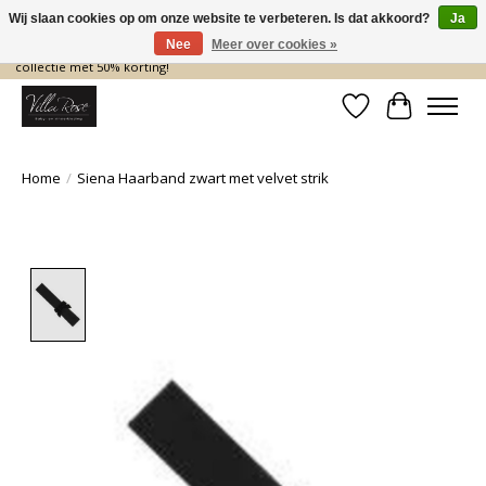
Wij slaan cookies op om onze website te verbeteren. Is dat akkoord?
Ja
Nee
Meer over cookies »
De nieuwe collectie komt eraan… en wij maken ruimte! Shop nu de zomer
collectie met 50% korting!
Verlanglijst
Winkelwa
Home
/
Siena Haarband zwart met velvet strik
Product image slideshow Items