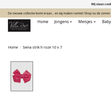
Wij slaan coo
De nieuwe collectie komt eraan… en wij maken ruimte! Shop nu de zomer c
Home
Jongens
Meisjes
Baby
Home
/
Siena strik h roze 10 x 7
Product image slideshow Items