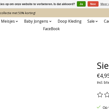
kies op om onze website te verbeteren. Is dat akkoord?
Ja
Nee
Meer 
ollectie met 50% korting!
 Meisjes
Baby Jongens
Doop Kleding
Sale
Ca
FaceBook
Sie
€4,9
Incl. bt
De be
Op 