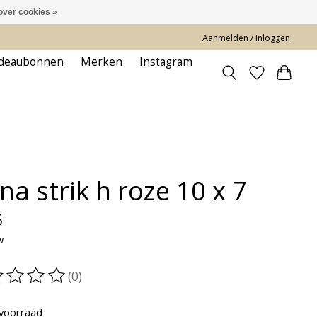
over cookies »
Aanmelden / Inloggen
deaubonnen
Merken
Instagram
na strik h roze 10 x 7
5
w
(0)
oordeling van dit product is
0
van de 5
voorraad