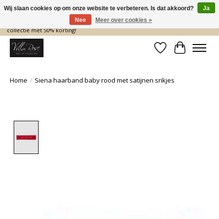
Wij slaan cookies op om onze website te verbeteren. Is dat akkoord?
Ja
Nee
Meer over cookies »
De nieuwe collectie komt eraan… en wij maken ruimte! Shop nu de zomer
collectie met 50% korting!
Verlanglijst
Winkelwa
Home
/
Siena haarband baby rood met satijnen srikjes
Product image slideshow Items