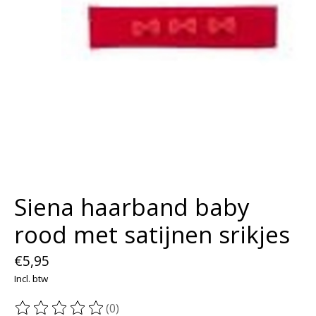
Siena haarband baby
rood met satijnen srikjes
€5,95
Incl. btw
(0)
De beoordeling van dit product is
0
van de 5