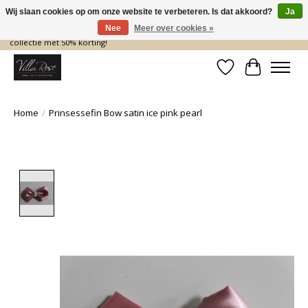
Wij slaan cookies op om onze website te verbeteren. Is dat akkoord?
Ja
Nee
Meer over cookies »
De nieuwe collectie komt eraan… en wij maken ruimte! Shop nu de zomer
collectie met 50% korting!
Verlanglijst
Winkelwa
Home
/
Prinsessefin Bow satin ice pink pearl
Product image slideshow Items