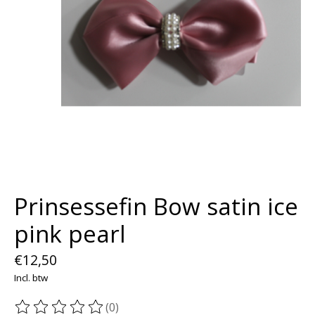
Prinsessefin Bow satin ice
pink pearl
€12,50
Incl. btw
(0)
De beoordeling van dit product is
0
van de 5