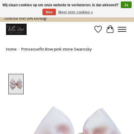
Wij slaan cookies op om onze website te verbeteren. Is dat akkoord?
Ja
Nee
Meer over cookies »
De nieuwe collectie komt eraan… en wij maken ruimte! Shop nu de zomer
collectie met 50% korting!
Verlanglijst
Winkelwa
Home
/
Prinsessefin Bow pink stone Swarosky
Product image slideshow Items