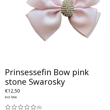
Prinsessefin Bow pink
stone Swarosky
€12,50
Incl. btw
(0)
De beoordeling van dit product is
0
van de 5