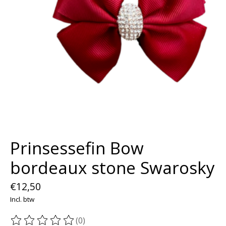
Prinsessefin Bow
bordeaux stone Swarosky
€12,50
Incl. btw
(0)
De beoordeling van dit product is
0
van de 5