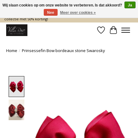
Wij slaan cookies op om onze website te verbeteren. Is dat akkoord?
Ja
Nee
Meer over cookies »
De nieuwe collectie komt eraan… en wij maken ruimte! Shop nu de zomer
collectie met 50% korting!
Verlanglijst
Winkelwa
Home
/
Prinsessefin Bow bordeaux stone Swarosky
Product image slideshow Items