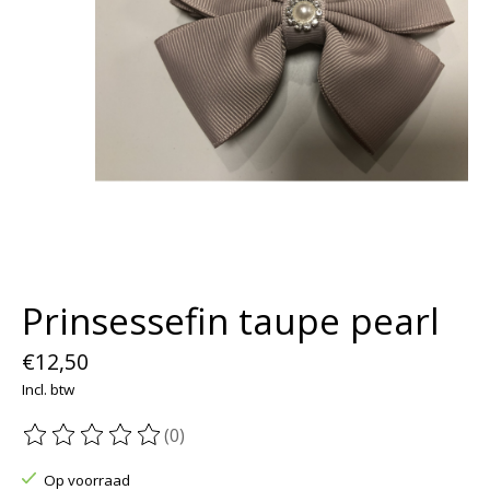
Prinsessefin taupe pearl
€12,50
Incl. btw
(0)
De beoordeling van dit product is
0
van de 5
Op voorraad