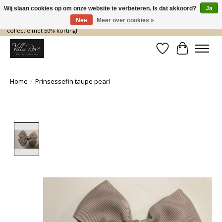
Wij slaan cookies op om onze website te verbeteren. Is dat akkoord?
Ja
Nee
Meer over cookies »
De nieuwe collectie komt eraan… en wij maken ruimte! Shop nu de zomer
collectie met 50% korting!
Verlanglijst
Winkelwa
Home
/
Prinsessefin taupe pearl
Product image slideshow Items