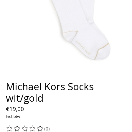
Michael Kors Socks
wit/gold
€19,00
Incl. btw
(0)
De beoordeling van dit product is
0
van de 5