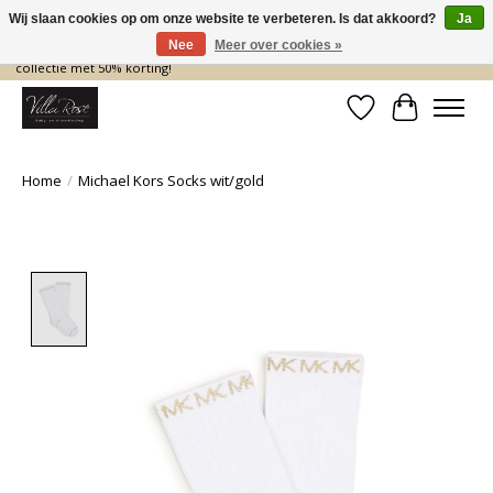
Wij slaan cookies op om onze website te verbeteren. Is dat akkoord?
Ja
Nee
Meer over cookies »
De nieuwe collectie komt eraan… en wij maken ruimte! Shop nu de zomer
collectie met 50% korting!
Verlanglijst
Winkelwa
Home
/
Michael Kors Socks wit/gold
Product image slideshow Items