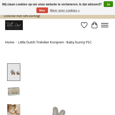
Wij slaan cookies op om onze website te verbeteren. Is dat akkoord?
Ja
Nee
Meer over cookies »
De nieuwe collectie komt eraan… en wij maken ruimte! Shop nu de zomer
collectie met 50% korting!
Verlanglijst
Winkelwa
Home
/
Little Dutch Trekdier Konijnen - Baby bunny FSC
Product image slideshow Items