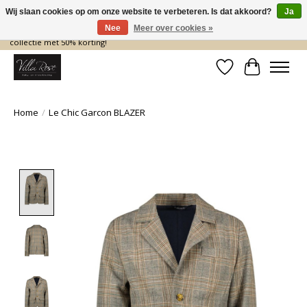
Wij slaan cookies op om onze website te verbeteren. Is dat akkoord?
Ja
Nee
Meer over cookies »
De nieuwe collectie komt eraan… en wij maken ruimte! Shop nu de zomer
collectie met 50% korting!
Verlanglijst
Winkelwa
Home
/
Le Chic Garcon BLAZER
Product image slideshow Items