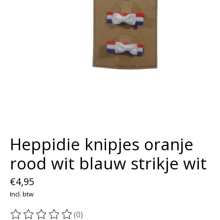
Heppidie knipjes oranje
rood wit blauw strikje wit
€4,95
Incl. btw
(0)
De beoordeling van dit product is
0
van de 5