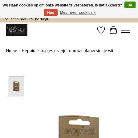
Wij slaan cookies op om onze website te verbeteren. Is dat akkoord?
Ja
Nee
Meer over cookies »
De nieuwe collectie komt eraan… en wij maken ruimte! Shop nu de zomer
collectie met 50% korting!
Verlanglijst
Winkelwa
Home
/
Heppidie knipjes oranje rood wit blauw strikje wit
Product image slideshow Items