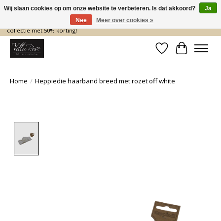
Wij slaan cookies op om onze website te verbeteren. Is dat akkoord?
Ja
Nee
Meer over cookies »
De nieuwe collectie komt eraan… en wij maken ruimte! Shop nu de zomer
collectie met 50% korting!
Verlanglijst
Winkelwa
Home
/
Heppiedie haarband breed met rozet off white
Product image slideshow Items