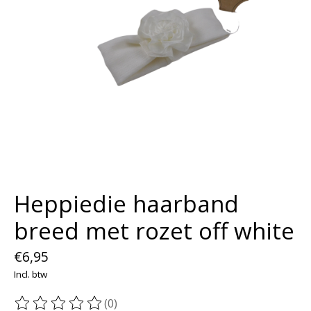
Heppiedie haarband
breed met rozet off white
€6,95
Incl. btw
(0)
De beoordeling van dit product is
0
van de 5