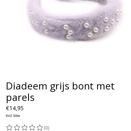
Diadeem grijs bont met
parels
€14,95
Incl. btw
(0)
De beoordeling van dit product is
0
van de 5