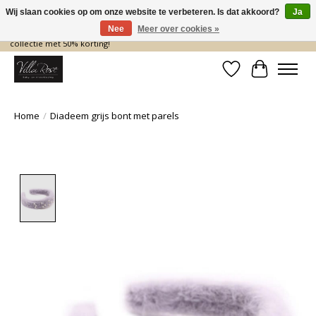
Wij slaan cookies op om onze website te verbeteren. Is dat akkoord?
Ja
Nee
Meer over cookies »
De nieuwe collectie komt eraan… en wij maken ruimte! Shop nu de zomer
collectie met 50% korting!
Verlanglijst
Winkelwa
Home
/
Diadeem grijs bont met parels
Product image slideshow Items