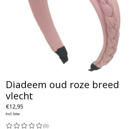
Diadeem oud roze breed
vlecht
€12,95
Incl. btw
(0)
De beoordeling van dit product is
0
van de 5