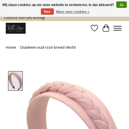
Wij slaan cookies op om onze website te verbeteren. Is dat akkoord?
Ja
Nee
Meer over cookies »
De nieuwe collectie komt eraan… en wij maken ruimte! Shop nu de zomer
collectie met 50% korting!
Verlanglijst
Winkelwa
Home
/
Diadeem oud roze breed vlecht
Product image slideshow Items