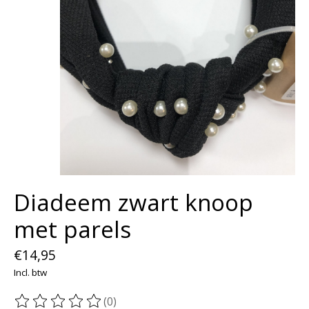
Diadeem zwart knoop
met parels
€14,95
Incl. btw
(0)
De beoordeling van dit product is
0
van de 5