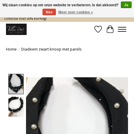
Wij slaan cookies op om onze website te verbeteren. Is dat akkoord?
Ja
Nee
Meer over cookies »
De nieuwe collectie komt eraan… en wij maken ruimte! Shop nu de zomer
collectie met 50% korting!
Verlanglijst
Winkelwa
Home
/
Diadeem zwart knoop met parels
Product image slideshow Items