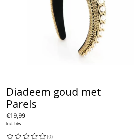
Diadeem goud met
Parels
€19,99
Incl. btw
(0)
De beoordeling van dit product is
0
van de 5