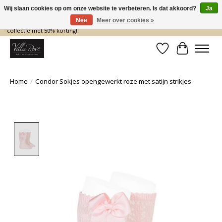
Wij slaan cookies op om onze website te verbeteren. Is dat akkoord?
Ja
Nee
Meer over cookies »
De nieuwe collectie komt eraan… en wij maken ruimte! Shop nu de zomer
collectie met 50% korting!
Verlanglijst
Winkelwa
Home
/
Condor Sokjes opengewerkt roze met satijn strikjes
Product image slideshow Items