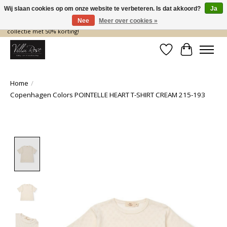
Wij slaan cookies op om onze website te verbeteren. Is dat akkoord?
Ja
Nee
Meer over cookies »
De nieuwe collectie komt eraan… en wij maken ruimte! Shop nu de zomer
collectie met 50% korting!
Verlanglijst
Winkelwa
Home
/
Copenhagen Colors POINTELLE HEART T-SHIRT CREAM 215-193
Product image slideshow Items