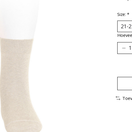
Size:
*
Hoeveel
Toev