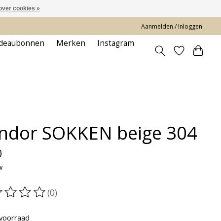
over cookies »
Aanmelden / Inloggen
deaubonnen
Merken
Instagram
ndor SOKKEN beige 304
0
w
(0)
oordeling van dit product is
0
van de 5
voorraad