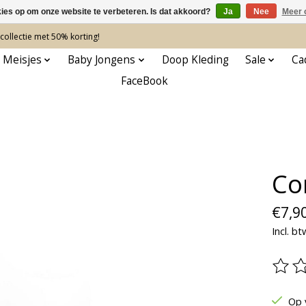
kies op om onze website te verbeteren. Is dat akkoord?
Ja
Nee
Meer 
ollectie met 50% korting!
 Meisjes
Baby Jongens
Doop Kleding
Sale
Ca
FaceBook
Co
€7,9
Incl. bt
De be
Op 