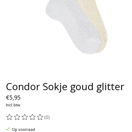
Condor Sokje goud glitter
€5,95
Incl. btw
(0)
De beoordeling van dit product is
0
van de 5
Op voorraad