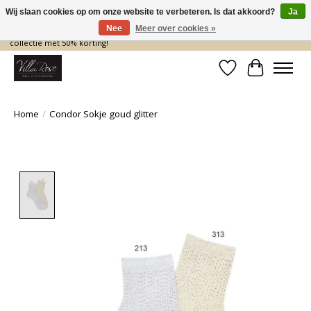
Wij slaan cookies op om onze website te verbeteren. Is dat akkoord?
Ja
Nee
Meer over cookies »
De nieuwe collectie komt eraan… en wij maken ruimte! Shop nu de zomer
collectie met 50% korting!
Verlanglijst
Winkelwa
Home
/
Condor Sokje goud glitter
Product image slideshow Items