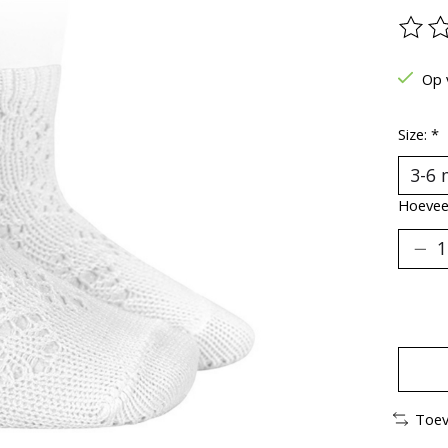
De be
Op 
Size:
*
Hoeveel
Toev