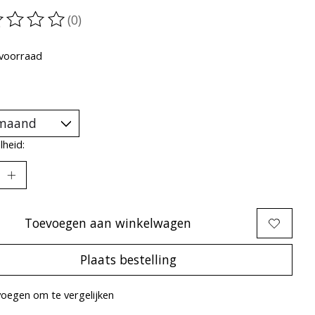
(0)
oordeling van dit product is
0
van de 5
voorraad
heid:
Toevoegen aan winkelwagen
Plaats bestelling
oegen om te vergelijken