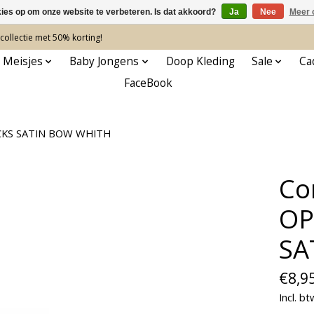
kies op om onze website te verbeteren. Is dat akkoord?
Ja
Nee
Meer 
ollectie met 50% korting!
 Meisjes
Baby Jongens
Doop Kleding
Sale
Ca
FaceBook
CKS SATIN BOW WHITH
Co
OP
SA
€8,9
Incl. bt