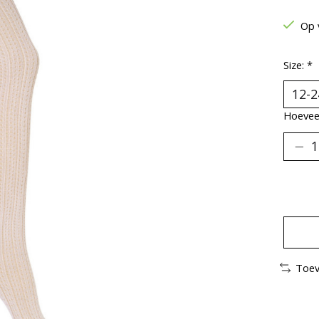
Op 
Size:
*
Hoeveel
Toev