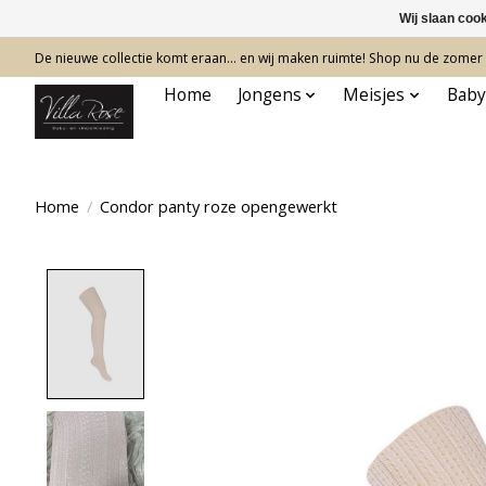
Wij slaan coo
De nieuwe collectie komt eraan… en wij maken ruimte! Shop nu de zomer c
Home
Jongens
Meisjes
Baby
Home
/
Condor panty roze opengewerkt
Product image slideshow Items