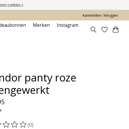
over cookies »
Aanmelden / Inloggen
deaubonnen
Merken
Instagram
ndor panty roze
engewerkt
95
w
(0)
oordeling van dit product is
0
van de 5