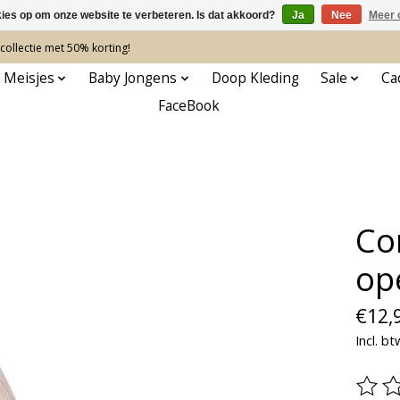
kies op om onze website te verbeteren. Is dat akkoord?
Ja
Nee
Meer 
ollectie met 50% korting!
 Meisjes
Baby Jongens
Doop Kleding
Sale
Ca
FaceBook
Co
op
€12,
Incl. bt
De be