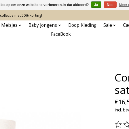
kies op om onze website te verbeteren. Is dat akkoord?
Ja
Nee
Meer 
ollectie met 50% korting!
 Meisjes
Baby Jongens
Doop Kleding
Sale
Ca
FaceBook
Co
sat
€16,
Incl. bt
De be