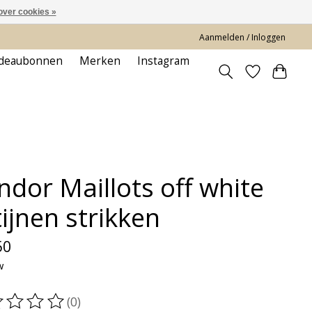
over cookies »
Aanmelden / Inloggen
deaubonnen
Merken
Instagram
ndor Maillots off white
ijnen strikken
50
w
(0)
oordeling van dit product is
0
van de 5