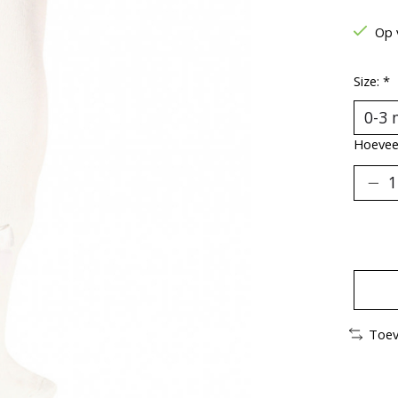
Op 
Size:
*
Hoeveel
Toev