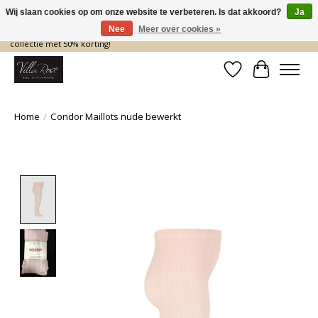
Wij slaan cookies op om onze website te verbeteren. Is dat akkoord?
Ja
Nee
Meer over cookies »
De nieuwe collectie komt eraan… en wij maken ruimte! Shop nu de zomer
collectie met 50% korting!
Verlanglijst
Winkelwa
Home
/
Condor Maillots nude bewerkt
Product image slideshow Items