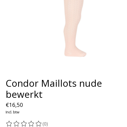
Condor Maillots nude
bewerkt
€16,50
Incl. btw
(0)
De beoordeling van dit product is
0
van de 5