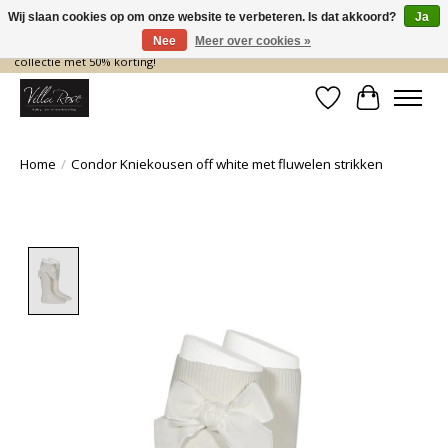
Wij slaan cookies op om onze website te verbeteren. Is dat akkoord?
Ja
Nee
Meer over cookies »
De nieuwe collectie komt eraan… en wij maken ruimte! Shop nu de zomer
collectie met 50% korting!
Verlanglijst
Winkelwa
Home
/
Condor Kniekousen off white met fluwelen strikken
Product image slideshow Items