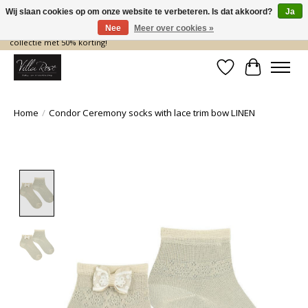
Wij slaan cookies op om onze website te verbeteren. Is dat akkoord?
Ja
Nee
Meer over cookies »
De nieuwe collectie komt eraan… en wij maken ruimte! Shop nu de zomer
collectie met 50% korting!
Verlanglijst
Winkelwa
Home
/
Condor Ceremony socks with lace trim bow LINEN
Product image slideshow Items