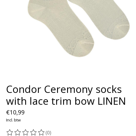
Condor Ceremony socks
with lace trim bow LINEN
€10,99
Incl. btw
(0)
De beoordeling van dit product is
0
van de 5