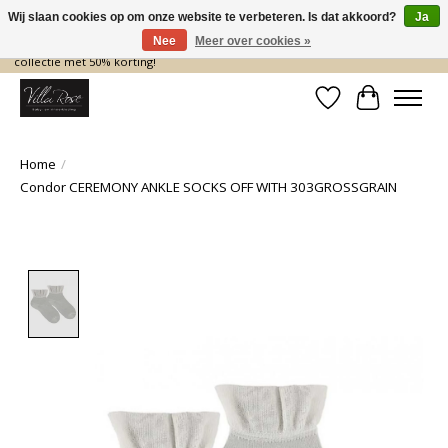
Wij slaan cookies op om onze website te verbeteren. Is dat akkoord?
Ja
Nee
Meer over cookies »
De nieuwe collectie komt eraan… en wij maken ruimte! Shop nu de zomer
collectie met 50% korting!
Verlanglijst
Winkelwa
Home
/
Condor CEREMONY ANKLE SOCKS OFF WITH 303GROSSGRAIN
Product image slideshow Items