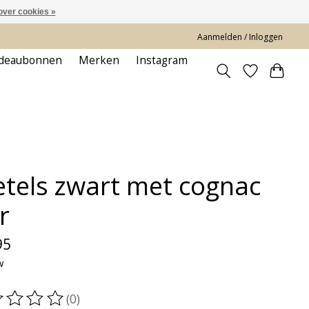
over cookies »
Aanmelden / Inloggen
deaubonnen
Merken
Instagram
etels zwart met cognac
r
95
w
(0)
oordeling van dit product is
0
van de 5