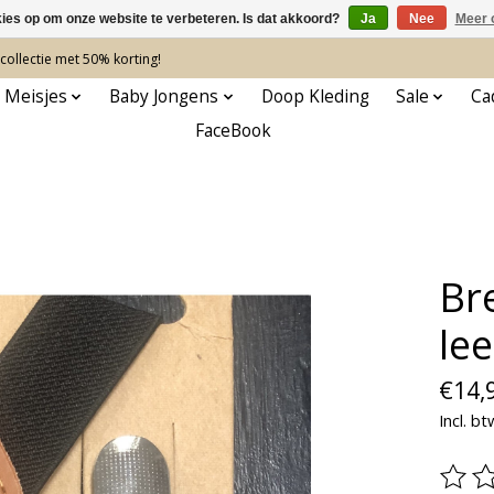
kies op om onze website te verbeteren. Is dat akkoord?
Ja
Nee
Meer 
ollectie met 50% korting!
 Meisjes
Baby Jongens
Doop Kleding
Sale
Ca
FaceBook
Br
lee
€14,
Incl. bt
De be