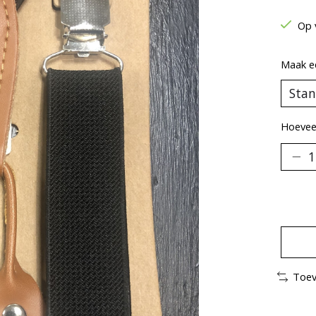
Op 
Maak e
Hoeveel
Toev