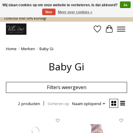
Wij slaan cookies op om onze website te verbeteren. Is dat akkoord?
Ja
Nee
Meer over cookies »
De nieuwe collectie komt eraan… en wij maken ruimte! Shop nu de zomer
collectie met 50% korting!
Verlanglijst
Winkelwa
Home
/
Merken
/
Baby Gi
Baby Gi
Filters weergeven
2 producten
Sorteren op
Naam oplopend