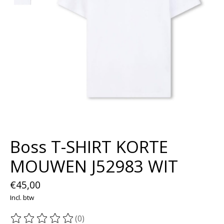
Boss T-SHIRT KORTE
MOUWEN J52983 WIT
€45,00
Incl. btw
(0)
De beoordeling van dit product is
0
van de 5