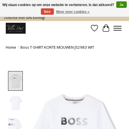
Wij slaan cookies op om onze website te verbeteren. Is dat akkoord?
Ja
Nee
Meer over cookies »
De nieuwe collectie komt eraan… en wij maken ruimte! Shop nu de zomer
collectie met 50% korting!
Verlanglijst
Winkelwa
Home
/
Boss T-SHIRT KORTE MOUWEN J52983 WIT
Product image slideshow Items