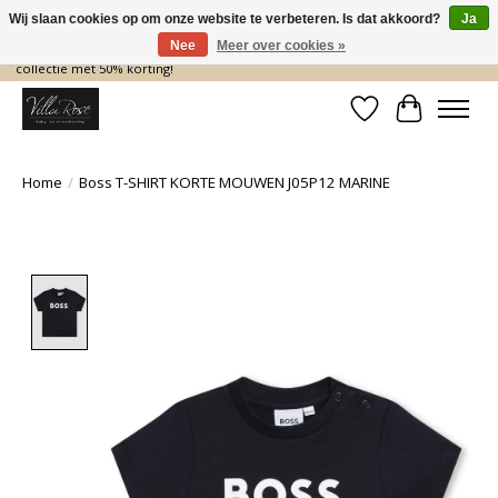
Wij slaan cookies op om onze website te verbeteren. Is dat akkoord?
Ja
Nee
Meer over cookies »
De nieuwe collectie komt eraan… en wij maken ruimte! Shop nu de zomer
collectie met 50% korting!
Verlanglijst
Winkelwa
Home
/
Boss T-SHIRT KORTE MOUWEN J05P12 MARINE
Product image slideshow Items