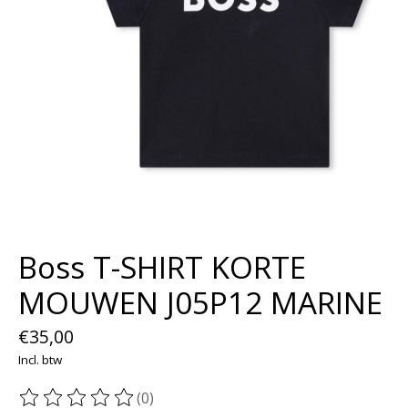
Boss T-SHIRT KORTE
MOUWEN J05P12 MARINE
€35,00
Incl. btw
(0)
De beoordeling van dit product is
0
van de 5