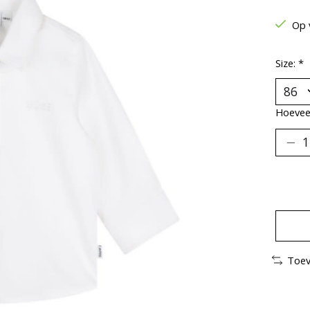
Op 
Size:
*
Hoeveel
Toev