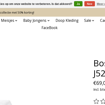
kies op om onze website te verbeteren. Is dat akkoord?
Ja
Nee
Meer 
ollectie met 50% korting!
 Meisjes
Baby Jongens
Doop Kleding
Sale
Ca
FaceBook
Bo
J5
€69,
Incl. bt
De be