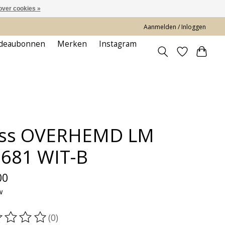
over cookies »
Aanmelden / Inloggen
deaubonnen
Merken
Instagram
ss OVERHEMD LM
2681 WIT-B
00
w
(0)
oordeling van dit product is
0
van de 5