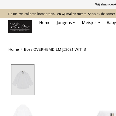
Wij slaan coo
De nieuwe collectie komt eraan… en wij maken ruimte! Shop nu de zomer c
Home
Jongens
Meisjes
Baby
Home
/
Boss OVERHEMD LM J52681 WIT-B
Product image slideshow Items